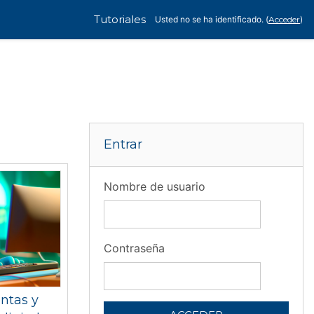
Tutoriales
Usted no se ha identificado. (
Acceder
)
Salta Entrar
Entrar
Nombre de usuario
Contraseña
ntas y