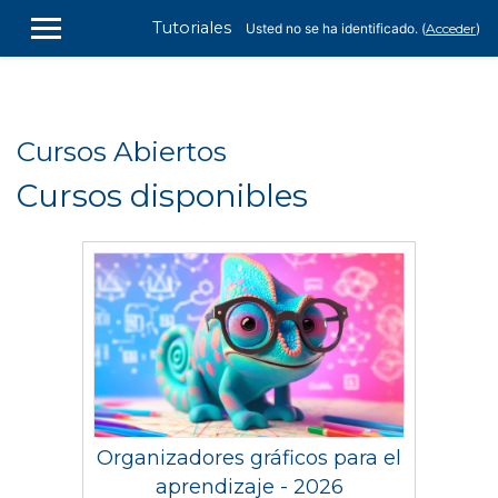
Salta al contenido principal
Tutoriales
Usted no se ha identificado. (
Acceder
)
PANEL LATERAL
Cursos Abiertos
Cursos disponibles
Organizadores gráficos para el
aprendizaje - 2026